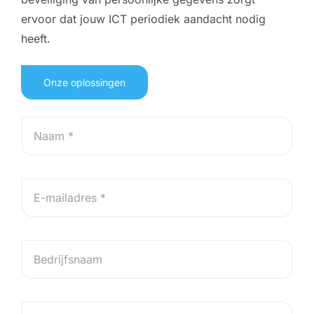
ervoor dat jouw ICT periodiek aandacht nodig
heeft.
Onze oplossingen
N
a
a
m
*
E
m
a
i
l
B
*
e
d
r
i
T