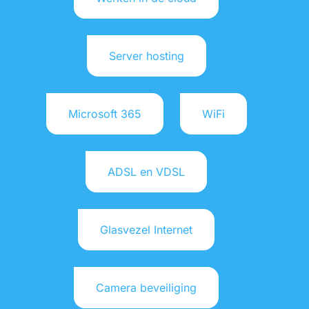
Server hosting
Microsoft 365
WiFi
ADSL en VDSL
Glasvezel Internet
Camera beveiliging