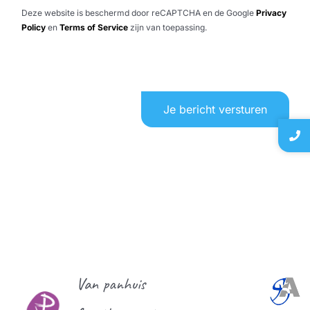
Deze website is beschermd door reCAPTCHA en de Google
Privacy
Policy
en
Terms of Service
zijn van toepassing.
Home
ICT oplossingen
Je bericht versturen
Dit is Conniction
ICT nieuws
Contact
Klanten die op ons vertrouwen
Van panhuis