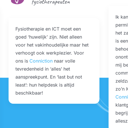
fysiotherapeuten
Ik kan
permi
Fysiotherapie en ICT moet een
het z
goed ‘huwelijk’ zijn. Niet alleen
is een
voor het vakinhoudelijke maar het
behoe
verhoogt ook werkplezier. Voor
onontb
ons is
Conniction
naar volle
mij be
tevredenheid in ‘alles’ het
commu
aanspreekpunt. En ‘last but not
zeldz
least’: hun helpdesk is altijd
zo’n 
beschikbaar!
Conni
klantg
begrij
allesz