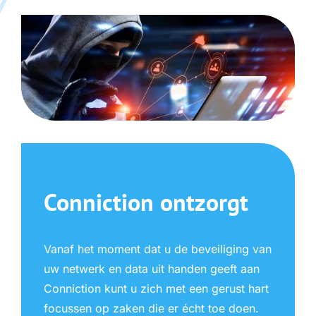
Conniction ontzorgt
Vanaf het moment dat u de beveiliging van
uw netwerk en data uit handen geeft aan
Conniction kunt u zich met een gerust hart
focussen op zaken die er écht toe doen.