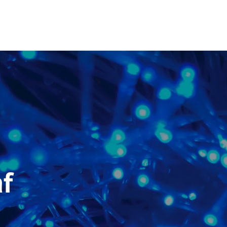
Oplossingen
Naar wat voor oplossing ben je op z
af
ICT Beheer
Systeembeheer
Netwerkbeheer