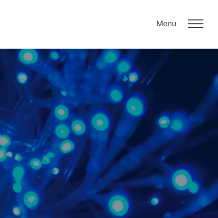
Menu
oek?
ICT Beveiliging
Data backup
Data beveiliging