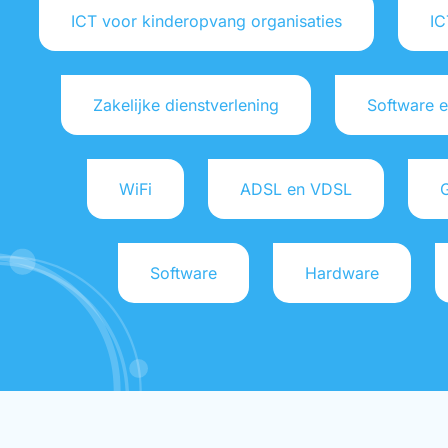
ICT voor kinderopvang organisaties
IC
Zakelijke dienstverlening
Software e
WiFi
ADSL en VDSL
G
Software
Hardware