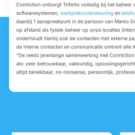
Conniction ontzorgt Triferto volledig bij het beheer
Contact
softwaresystemen,
werkplekondersteuning
en
telefo
daarbij 1 aanspreekpunt in de persoon van Marko D
Wij helpen u graag!
contact opnemen
op afstand als fysiek beheer op onze locaties (inter
onderhoudt hierbij ook de contacten met externe pa
de interne contacten en communicatie omtrent alle 
Bel
0543 - 744040
of mail
“De reeds jarenlange samenwerking met Conniction e
info@conniction.nl
als: zeer betrouwbaar, vakkundig, oplossingsgericht
altijd bereikbaar, no-nonsense, persoonlijk, professi