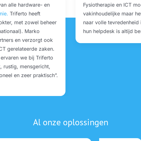
 van alle hardware- en
Fysiotherapie en ICT moe
nie.
Triferto heeft
vakinhoudelijke maar he
okter, met zowel beheer
naar volle tevredenheid i
nationaal). Marko
hun helpdesk is altijd b
rtners en verzorgt ook
ICT gerelateerde zaken.
rvaren we bij Triferto
, rustig, mensgericht,
oneel en zeer praktisch”.
Al onze oplossingen