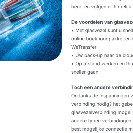
ICT Verbindingen
beurt en volgen er hopelij
De voordelen van glasvez
Glasvezel Internet
• Met glasvezel kunt u snel
online boekhoudpakket en s
ADSL en VDSL
WeTransfer
• Uw back-up naar de cloud 
• Op afstand werken en thu
WiFi
sneller gaan
Toch een andere verbindin
Ondanks de inspanningen van
Weet-IT-(veel gesteelde vragen)
verbinding nodig? het gebeu
glasvezelverbinding mogelij
andere typen verbindingen 
best mogelijke connectie met