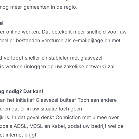
ICT Branches
k nog meer gemeenten in de regio.
Software en web ontwikkelaars
el
ler online werken. Dat betekent meer snelheid voor uw
Maakindustrie
neller bestanden versturen als e-mailbijlage en met
Zakelijke dienstverlening
verloopt sneller en stabieler met glasvezel
ICT voor stichtingen en verenigingen
is werken (inloggen op uw zakelijke netwerk) zal
ICT voor kinderopvang organisaties
g nodig? Dat kan!
 het initiatief Glasvezel buiteaf Toch een andere
ren dat er in uw situatie toch geen
k is. In dat geval denkt Conniction met u mee over
zoals ADSL, VDSL en Kabel, zodat uw bedrijf wel de
 internet krijgt.