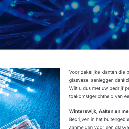
Serverbeheer
ICT Cloud
Microsoft 365
Server hosting
Voor zakelijke klanten die
Werken in de cloud
glasvezel aanleggen dankzij
Wilt u dus met uw bedrijf pr
Private Cloud
toekomstgerichtheid van ee
Private AI
Winterswijk, Aalten en me
Bedrijven in het buitengeb
aanmelden voor een glasve