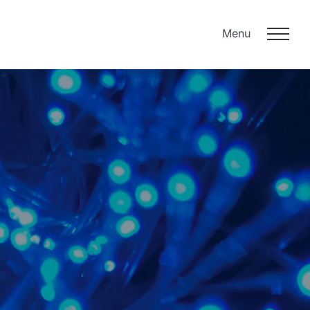
Menu
oek?
ICT Beveiliging
Data backup
Data beveiliging