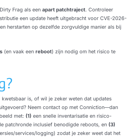
Dirty Frag als een
apart patchtraject
. Controleer
istributie een update heeft uitgebracht voor CVE-2026-
 en herstarten op dezelfde zorgvuldige manier als bij
s
(en vaak een
reboot
) zijn nodig om het risico te
g?
 kwetsbaar is, of wil je zeker weten dat updates
n uitgevoerd? Neem contact op met Conniction—dan
rbeeld met:
(1)
een snelle inventarisatie en risico-
e patchronde inclusief benodigde reboots, en
(3)
versies/services/logging) zodat je zeker weet dat het