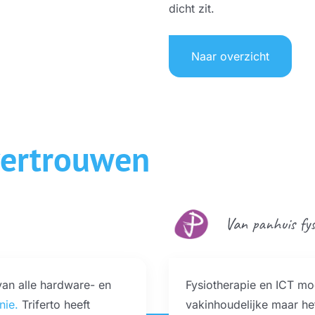
dicht zit.
Naar overzicht
vertrouwen
Van panhuis fy
 van alle hardware- en
Fysiotherapie en ICT moe
nie.
Triferto heeft
vakinhoudelijke maar he