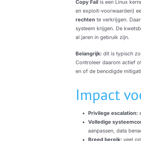
Copy Fail
is een Linux kern
en exploit-voorwaarden) e
rechten
te verkrijgen. Daar
systeem krijgen. De kwetsbaa
al jaren in gebruik zijn.
Belangrijk:
dit is typisch zo
Controleer daarom actief of
en of de benodigde mitigati
Impact vo
Privilege escalation:
e
Volledige systeemco
aanpassen, data bena
Breed bereik:
veel om