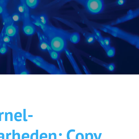
Camera beveiliging
ICT Werkplek
VoIP Telefonie
Hardware
Software
rnel-
arheden: Copy