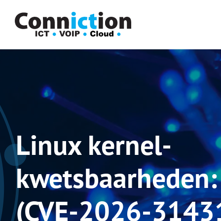
Skip
to
content
Linux kernel-
kwetsbaarheden: 
(CVE-2026-31431