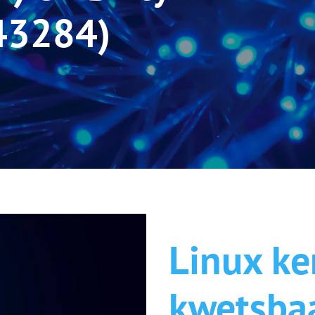
43284)
Serverbeheer
ICT Cloud
Microsoft 365
Server hosting
Werken in de cloud
Private Cloud
Linux ke
Private AI
kwetsba