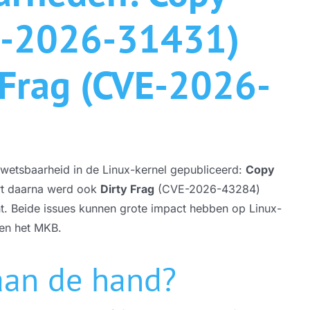
ICT Branches
VE-2026-31431)
Software en web ontwikkelaars
 Frag (CVE-2026-
Maakindustrie
Zakelijke dienstverlening
ICT voor stichtingen en verenigingen
 kwetsbaarheid in de Linux-kernel gepubliceerd:
Copy
ICT voor kinderopvang organisaties
t daarna werd ook
Dirty Frag
(CVE-2026-43284)
. Beide issues kunnen grote impact hebben op Linux-
nen het MKB.
 aan de hand?