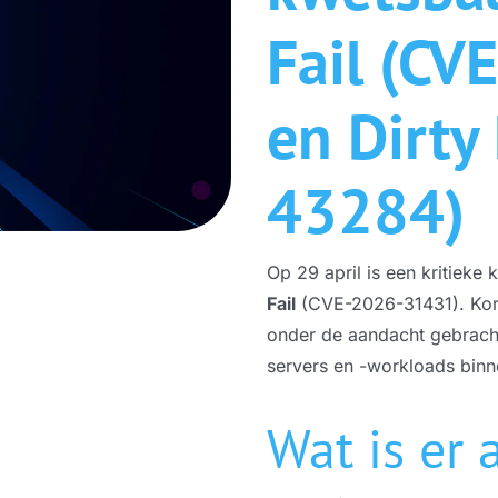
ICT Verbindingen
Fail (C
Glasvezel Internet
en Dirty
ADSL en VDSL
43284)
WiFi
Op 29 april is een kritieke
Fail
(CVE-2026-31431). Kor
onder de aandacht gebracht
servers en -workloads bin
Weet-IT-(veel gesteelde vragen)
Wat is er