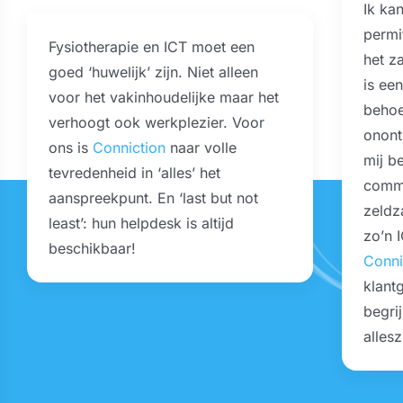
Ik kan
permi
Fysiotherapie en ICT moet een
het z
goed ‘huwelijk’ zijn. Niet alleen
is een
voor het vakinhoudelijke maar het
behoe
verhoogt ook werkplezier. Voor
onontb
ons is
Conniction
naar volle
mij be
tevredenheid in ‘alles’ het
commu
aanspreekpunt. En ‘last but not
zeldz
least’: hun helpdesk is altijd
zo’n 
beschikbaar!
Conni
klantg
begrij
allesz
3CX VoIP telefonie centrale
Backup Oplossingen Aalten
Backup Oplossingen Doetinchem