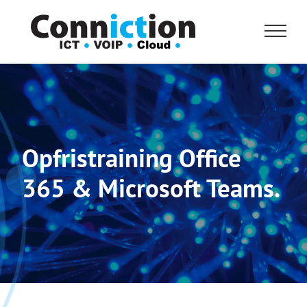
Skip
to
content
Opfristraining Office
365 & Microsoft Teams.