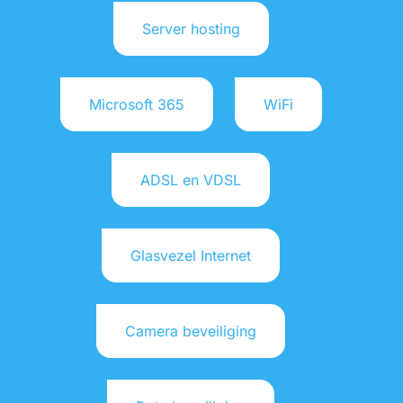
Office 365 Support Groenlo
Server hosting
Office 365 Support Winterswijk
Prijswijzigingen Microsoft
Privacyverklaring
Microsoft 365
WiFi
Server oplossingen In Aalten
Server oplossingen In Achterhoek
Server oplossingen In Doetinchem
ADSL en VDSL
Server oplossingen In Groenlo
Server oplossingen In Winterswijk
Systeembeheer in Doetinchem
Glasvezel Internet
Veelgestelde vragen – IT-weetje
VoIP Aalten
VoIP Doetinchem
Camera beveiliging
VoIP Groenlo
VoIP Winterswijk
Werken op Afstand