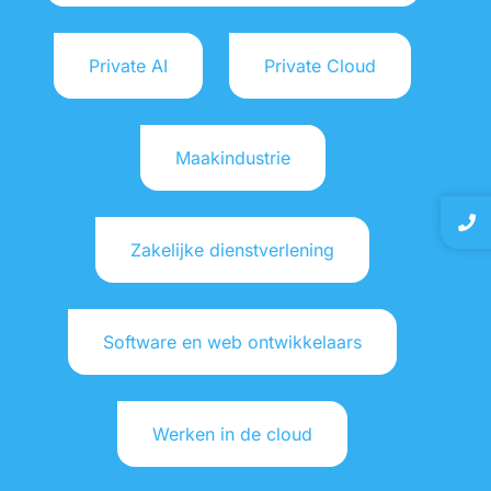
Hulp bij Ransomware & Cryptoware
ICT bedrijf Doetinchem
Private AI
Private Cloud
ICT bedrijf Ulft
ICT Regiseur
Kies de Juiste Cloud Oplossing voor jouw
Maakindustrie
Bedrijf?
Maatwerk hosting
Managed hosting
Zakelijke dienstverlening
Managed hosting voor websites, applicaties
en servers
Microsoft 365 support
Software en web ontwikkelaars
Moderne Werkplek
Netwerkbeheer en -aanleg uitbesteden aan
een professional
Werken in de cloud
Office 365 Support Aalten
Office 365 Support Doetinchem