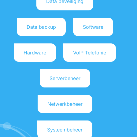
Data beveiliging
Wisselen van ICT Partner
Zakelijk glasvezel DELTA
Data backup
Software
Hardware
VoIP Telefonie
Serverbeheer
Netwerkbeheer
Systeembeheer