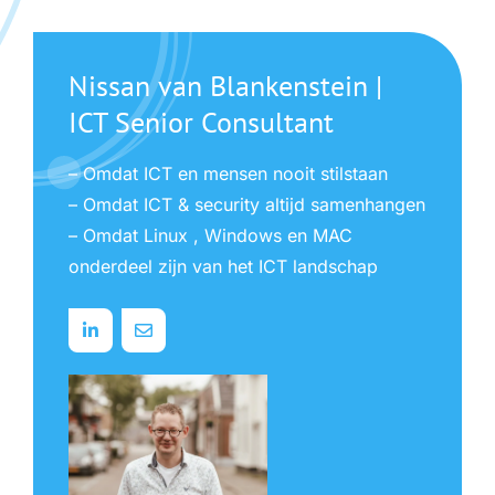
Nissan van Blankenstein |
ICT Senior Consultant
– Omdat ICT en mensen nooit stilstaan
– Omdat ICT & security altijd samenhangen
– Omdat Linux , Windows en MAC
onderdeel zijn van het ICT landschap