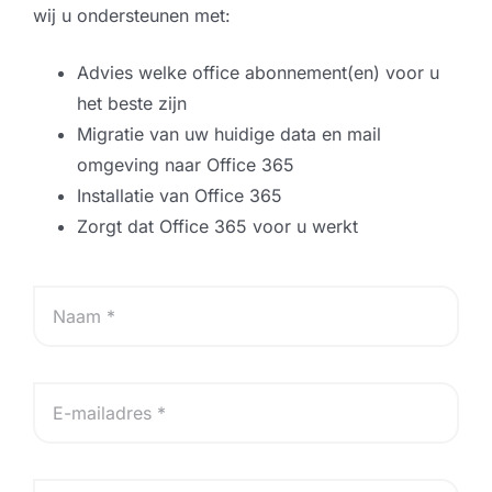
wij u ondersteunen met:
Advies welke office abonnement(en) voor u
het beste zijn
Migratie van uw huidige data en mail
omgeving naar Office 365
Installatie van Office 365
Zorgt dat Office 365 voor u werkt
N
a
a
m
*
E
m
a
i
l
B