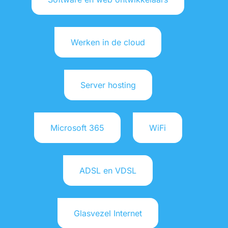
Werken in de cloud
Server hosting
Microsoft 365
WiFi
ADSL en VDSL
Glasvezel Internet