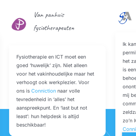
Van panhuis
fysiotherapeuten
Ik kan
permi
Fysiotherapie en ICT moet een
het z
goed ‘huwelijk’ zijn. Niet alleen
is een
voor het vakinhoudelijke maar het
behoe
verhoogt ook werkplezier. Voor
onontb
ons is
Conniction
naar volle
mij be
tevredenheid in ‘alles’ het
commu
Home
aanspreekpunt. En ‘last but not
zeldz
least’: hun helpdesk is altijd
zo’n 
beschikbaar!
ICT oplossingen
Conni